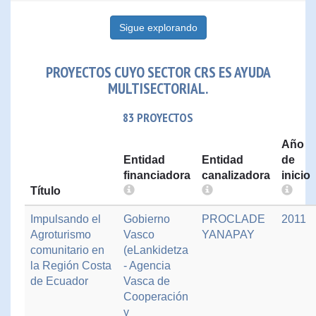
Sigue explorando
PROYECTOS CUYO SECTOR CRS ES AYUDA
MULTISECTORIAL.
83 PROYECTOS
Año
Entidad
Entidad
de
financiadora
canalizadora
inicio
Título
Impulsando el
Gobierno
PROCLADE
2011
Agroturismo
Vasco
YANAPAY
comunitario en
(eLankidetza
la Región Costa
- Agencia
de Ecuador
Vasca de
Cooperación
y