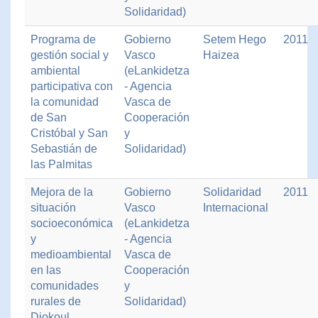
Solidaridad)
Programa de
Gobierno
Setem Hego
2011
gestión social y
Vasco
Haizea
ambiental
(eLankidetza
participativa con
- Agencia
la comunidad
Vasca de
de San
Cooperación
Cristóbal y San
y
Sebastián de
Solidaridad)
las Palmitas
Mejora de la
Gobierno
Solidaridad
2011
situación
Vasco
Internacional
socioeconómica
(eLankidetza
y
- Agencia
medioambiental
Vasca de
en las
Cooperación
comunidades
y
rurales de
Solidaridad)
Diokoul