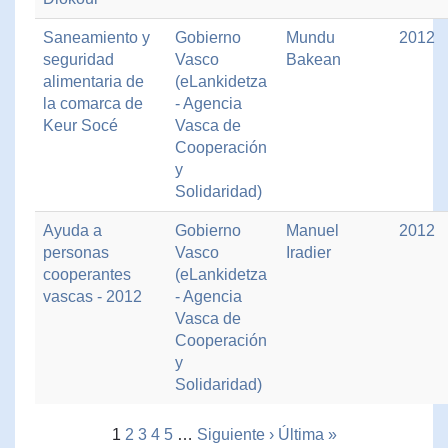
Saneamiento y
Gobierno
Mundu
2012
seguridad
Vasco
Bakean
alimentaria de
(eLankidetza
la comarca de
- Agencia
Keur Socé
Vasca de
Cooperación
y
Solidaridad)
Ayuda a
Gobierno
Manuel
2012
personas
Vasco
Iradier
cooperantes
(eLankidetza
vascas - 2012
- Agencia
Vasca de
Cooperación
y
Solidaridad)
1
2
3
4
5
…
Siguiente ›
Última »