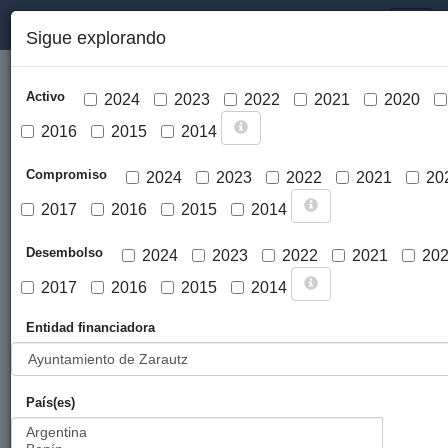
PORTAL DE LA COOPERACIÓN PÚBLICA VASCA
Toggl
Sigue explorando
naviga
Activo
2024
2023
2022
2021
2020
2016
2015
2014
Compromiso
2024
2023
2022
2021
20
2017
2016
2015
2014
Cargar mapa
Desembolso
2024
2023
2022
2021
20
2017
2016
2015
2014
Entidad financiadora
País(es)