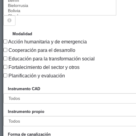
Sigue explorando
PROYECTOS (CO)FINANCIADOS POR
Modalidad
AYUNTAMIENTO DE ZARAUTZ.
Acción humanitaria y de emergencia
264 PROYECTOS
Cooperación para el desarrollo
Educación para la transformación social
Año
Fortalecimiento del sector y otros
Entidad
Entidad
de
financiadora
canalizadora
inicio
Planificación y evaluación
Título
P
Instrumento CAD
Derechos
Ayuntamiento
La Tercera
2024
Eu
Humanos,
de Zarautz
Edad Para El
derechos
Tercer Mundo
Instrumento propio
del niño/a,
derechos
del pueblo
indígena de
Forma de canalización