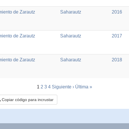
iento de Zarautz
Saharautz
2016
iento de Zarautz
Saharautz
2017
iento de Zarautz
Saharautz
2018
1
2
3
4
Siguiente ›
Última »
Copiar código para incrustar