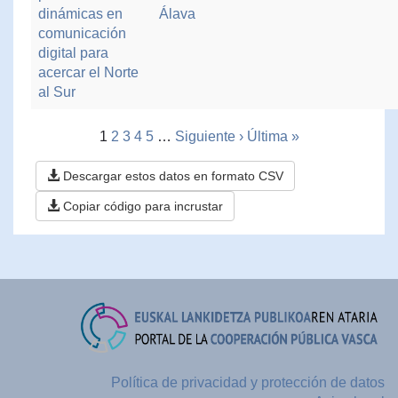
dinámicas en
Álava
comunicación
digital para
acercar el Norte
al Sur
1
2
3
4
5
…
Siguiente ›
Última »
Descargar estos datos en formato CSV
Copiar código para incrustar
Política de privacidad y protección de datos