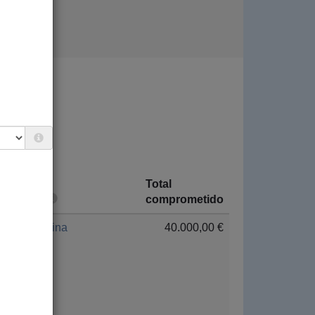
RGENCIA.
Total
País
comprometido
Palestina
40.000,00 €