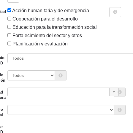
Acción humanitaria y de emergencia
dad
Cooperación para el desarrollo
Educación para la transformación social
Fortalecimiento del sector y otros
Sigue explorando
Planificación y evaluación
OS CUYO MODALIDAD ES ACCIÓN HUMANITARIA Y DE EME
nto
AD
880 PROYECTOS
de
Entidad canalizadora
Año de
ión
d financiadora
inicio
ad
ión Foral de Gipuzkoa
UNRWA Comité
2024
ora
español
io
al
or
AD