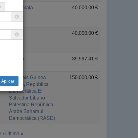
Guatemala
40.000,00 €
Níger
40.000,00 €
Etiopía
39.997,41 €
Multipaís
Guinea
150.000,00 €
Congo, República
Democrática
El
Salvador
Líbano
Palestina
República
Árabe Saharaui
Democrática (RASD)
 ›
Última »