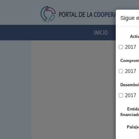
Sigue 
INICIO
AGENTES
Acti
2017
Comprom
2017
Desembo
2017
Entid
financiad
País(e