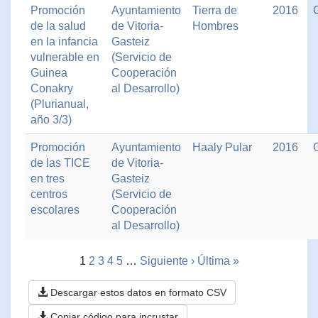
Promoción
Ayuntamiento
Tierra de
2016
de la salud
de Vitoria-
Hombres
en la infancia
Gasteiz
vulnerable en
(Servicio de
Guinea
Cooperación
Conakry
al Desarrollo)
(Plurianual,
año 3/3)
Promoción
Ayuntamiento
Haaly Pular
2016
de las TICE
de Vitoria-
en tres
Gasteiz
centros
(Servicio de
escolares
Cooperación
al Desarrollo)
1
2
3
4
5
…
Siguiente ›
Última »
Descargar estos datos en formato CSV
Copiar código para incrustar