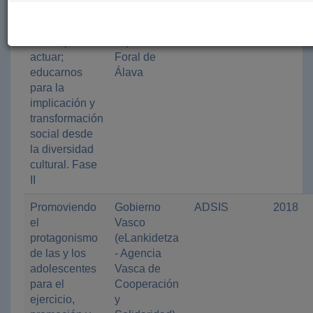
II
Sentir, pensar,
Diputación
ADSIS
2018
actuar;
Foral de
educarnos
Álava
para la
implicación y
transformación
social desde
la diversidad
cultural. Fase
II
Promoviendo
Gobierno
ADSIS
2018
el
Vasco
protagonismo
(eLankidetza
de las y los
- Agencia
adolescentes
Vasca de
para el
Cooperación
ejercicio,
y