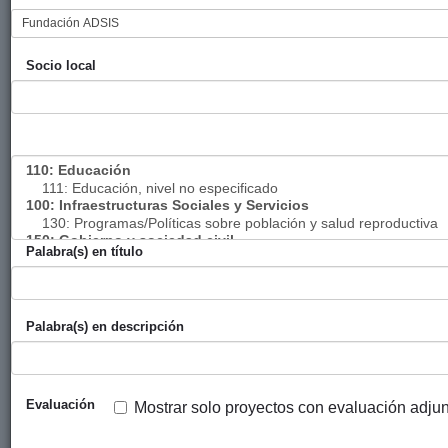
la diversidad
cultural
Socio local
Fortaleciendo
Gobierno
ADSIS
2017
el derecho a
Vasco
una vida libre
(eLankidetza
de violencia
- Agencia
de mujeres
Vasca de
indígenas
Cooperación
municipio
y
Quiabaya
Solidaridad)
Palabra(s) en título
Sentir-Pensar-
Ayuntamiento
ADSIS
2018
Actuar:
de Bilbao
Educarnos
Palabra(s) en descripción
para la
implicación y
transformación
social desde
Evaluación
Mostrar solo proyectos con evaluación adju
la diversidad
cultural. Fase