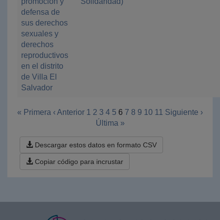
promoción y
Solidaridad)
defensa de
sus derechos
sexuales y
derechos
reproductivos
en el distrito
de Villa El
Salvador
« Primera
‹ Anterior
1
2
3
4
5
6
7
8
9
10
11
Siguiente ›
Última »
Descargar estos datos en formato CSV
Copiar código para incrustar