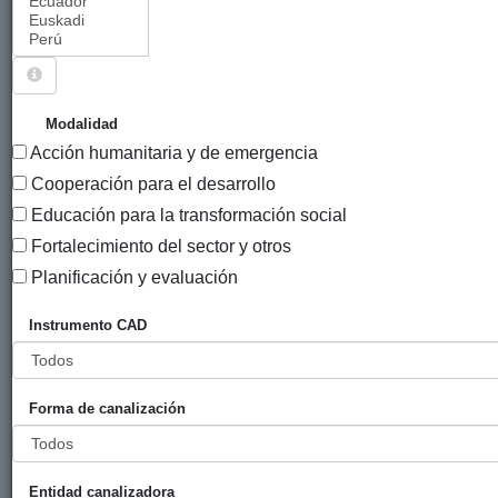
Sigue explorando
PROYECTOS CUYO ENTIDAD CANALIZADORA ES
Modalidad
FUNDACIÓN ADSIS.
Acción humanitaria y de emergencia
51 PROYECTOS
Cooperación para el desarrollo
Educación para la transformación social
Año
Fortalecimiento del sector y otros
Entidad
Entidad
de
financiadora
canalizadora
inicio
Planificación y evaluación
Título
Instrumento CAD
Sentir, pensar,
Diputación
ADSIS
2017
actuar;
Foral de
educarnos
Álava
Forma de canalización
para la
implicación y
transformación
social desde
Entidad canalizadora