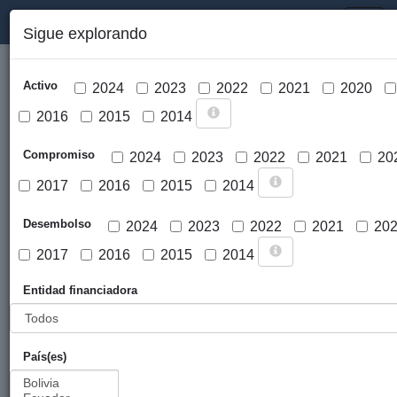
PORTAL DE LA COOPERACIÓN PÚBLICA VASCA
Toggl
Sigue explorando
naviga
Activo
2024
2023
2022
2021
2020
2016
2015
2014
Compromiso
2024
2023
2022
2021
20
2017
2016
2015
2014
Cargar mapa
Desembolso
2024
2023
2022
2021
20
2017
2016
2015
2014
Entidad financiadora
País(es)