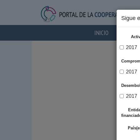
Sigue 
INICIO
AGENTES
Acti
2017
Comprom
2017
Desembo
2017
Entid
financiad
País(e