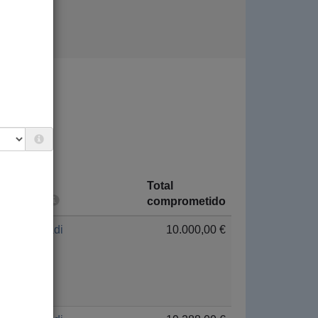
 SOCIAL.
Total
País
comprometido
Euskadi
10.000,00 €