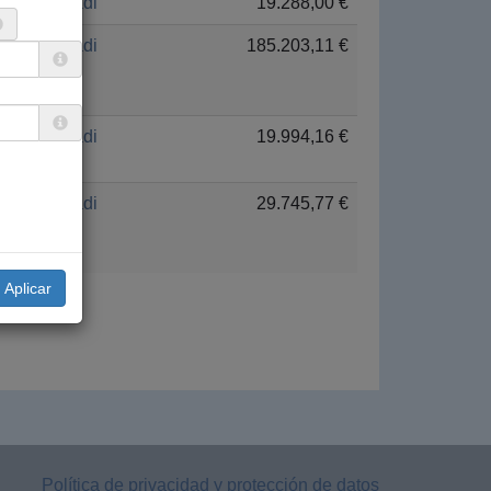
Euskadi
19.288,00 €
Euskadi
185.203,11 €
Euskadi
19.994,16 €
Euskadi
29.745,77 €
Política de privacidad y protección de datos