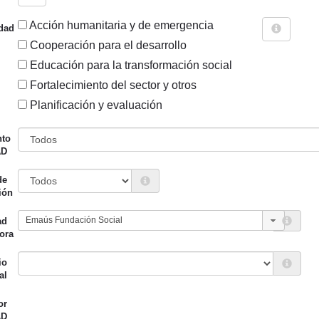
Acción humanitaria y de emergencia
dad
Cooperación para el desarrollo
Educación para la transformación social
Fortalecimiento del sector y otros
Sigue explorando
Planificación y evaluación
OS CUYO ENTIDAD CANALIZADORA ES EMAÚS FUNDACIÓN
nto
AD
49 PROYECTOS
de
Entidad canalizadora
Año de
ión
d financiadora
inicio
ad
miento de San Sebastián
Emaús
2019
ora
io
al
or
AD