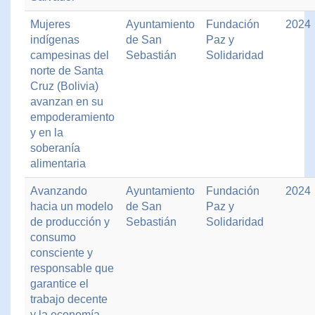
Mujeres
Ayuntamiento
Fundación
2024
indígenas
de San
Paz y
campesinas del
Sebastián
Solidaridad
norte de Santa
Cruz (Bolivia)
avanzan en su
empoderamiento
y en la
soberanía
alimentaria
Avanzando
Ayuntamiento
Fundación
2024
hacia un modelo
de San
Paz y
de producción y
Sebastián
Solidaridad
consumo
consciente y
responsable que
garantice el
trabajo decente
y la economía