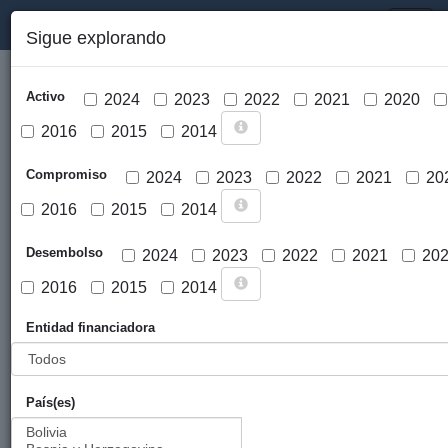
PORTAL DE LA COOPERACIÓN PÚBLICA VASCA
Toggl
Sigue explorando
naviga
Activo
2024
2023
2022
2021
2020
2016
2015
2014
Compromiso
2024
2023
2022
2021
20
2016
2015
2014
Cargar mapa
Desembolso
2024
2023
2022
2021
20
2016
2015
2014
Entidad financiadora
País(es)