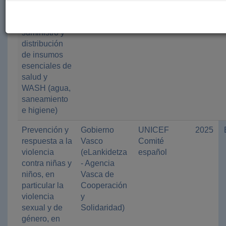
la infancia en
Sebastián
español
Gaza:
suministro y
distribución
de insumos
esenciales de
salud y
WASH (agua,
saneamiento
e higiene)
Prevención y
Gobierno
UNICEF
2025
respuesta a la
Vasco
Comité
violencia
(eLankidetza
español
contra niñas y
- Agencia
niños, en
Vasca de
particular la
Cooperación
violencia
y
sexual y de
Solidaridad)
género, en