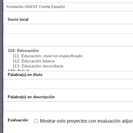
armados
Fortaleciendo
Diputación
UNICEF
2024
Socio local
instituciones y
Foral de
Comité
comunidades
Gipuzkoa
español
para
promover un
abordamiento
adecuado del
problema de
la
Palabra(s) en título
malnutrición
en Mauritania,
con
componentes
Palabra(s) en descripción
de
comunicación
innovadores
Evaluación
Mostrar solo proyectos con evaluación adju
Atención
Ayuntamiento
UNICEF
2024
humanitaria a
de San
Comité