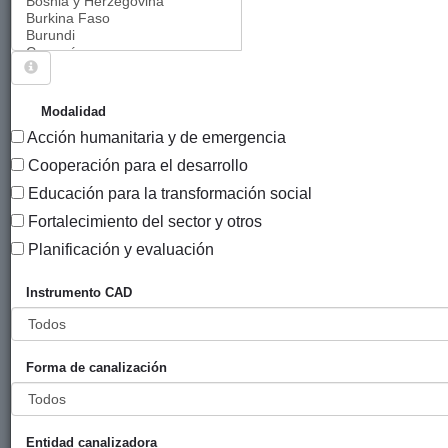
Sigue explorando
PROYECTOS CUYO ENTIDAD CANALIZADORA ES
Modalidad
FUNDACIÓN UNICEF COMITÉ ESPAÑOL.
Acción humanitaria y de emergencia
159 PROYECTOS
Cooperación para el desarrollo
Educación para la transformación social
Año
Fortalecimiento del sector y otros
Entidad
Entidad
de
financiadora
canalizadora
inicio
Planificación y evaluación
Título
Instrumento CAD
Atención
Diputación
UNICEF
2024
integral para
Foral de
Comité
los niños y
Gipuzkoa
español
Forma de canalización
niñas
vinculados
con fuerzas y
grupos
Entidad canalizadora