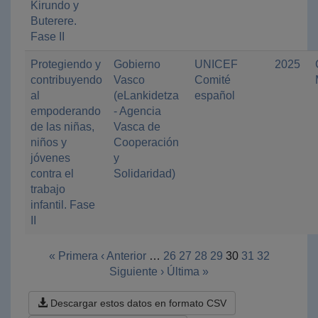
Kirundo y
Buterere.
Fase II
Protegiendo y
Gobierno
UNICEF
2025
contribuyendo
Vasco
Comité
al
(eLankidetza
español
empoderando
- Agencia
de las niñas,
Vasca de
niños y
Cooperación
jóvenes
y
contra el
Solidaridad)
trabajo
infantil. Fase
II
« Primera
‹ Anterior
…
26
27
28
29
30
31
32
Siguiente ›
Última »
Descargar estos datos en formato CSV