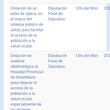
Dotación de un
Diputación
Ulls del Mon
20
taller de óptica, en
Foral de
el marco del
Gipuzkoa
sistema público de
salud, para facilitar
el acceso de la
población a la
salud ocular
Dotación de
Diputación
Ulls del Mon
20
material
Foral de
oftalmológico al
Gipuzkoa
Hospital Provincial
de Inhambane
para mejorar el
acceso de la
población a la
salud ocular,
especialmente de
las mujeres