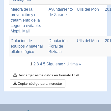
Mejora de la
Ayuntamiento
Ulls del Mon
20
prevención y el
de Zarautz
tratamiento de la
ceguera evitable.
Mopti. Mali
Dotación de
Diputación
Ulls del Mon
20
equipos y material
Foral de
oftalmológico
Bizkaia
1
2
3
4
5
Siguiente ›
Última »
Descargar estos datos en formato CSV
Copiar código para incrustar