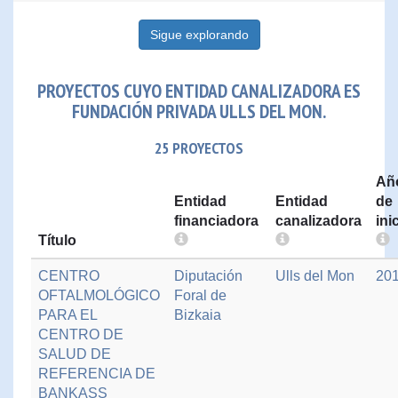
Sigue explorando
PROYECTOS CUYO ENTIDAD CANALIZADORA ES
FUNDACIÓN PRIVADA ULLS DEL MON.
25 PROYECTOS
Añ
Entidad
Entidad
de
financiadora
canalizadora
ini
Título
CENTRO
Diputación
Ulls del Mon
20
OFTALMOLÓGICO
Foral de
PARA EL
Bizkaia
CENTRO DE
SALUD DE
REFERENCIA DE
BANKASS