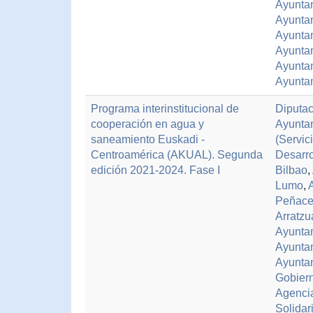
Ayunta
Ayunta
Ayunta
Ayunta
Ayuntam
Ayunta
Programa interinstitucional de
Diputac
cooperación en agua y
Ayuntam
saneamiento Euskadi -
(Servic
Centroamérica (AKUAL). Segunda
Desarro
edición 2021-2024. Fase I
Bilbao
,
Lumo
,
Peñace
Arratzu
Ayunta
Ayunta
Ayunta
Gobiern
Agenci
Solidar