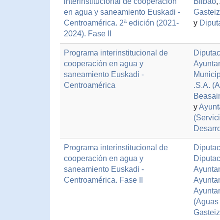
interinstitucional de cooperación
Bilbao
,
en agua y saneamiento Euskadi -
Gasteiz
Centroamérica. 2ª edición (2021-
y
Diput
2024). Fase II
Programa interinstitucional de
Diputac
cooperación en agua y
Ayunta
saneamiento Euskadi -
Municip
Centroamérica
.S.A. 
Beasai
y
Ayunt
(Servic
Desarro
Programa interinstitucional de
Diputac
cooperación en agua y
Diputac
saneamiento Euskadi -
Ayuntam
Centroamérica. Fase II
Ayunta
Ayuntam
(Aguas 
Gasteiz