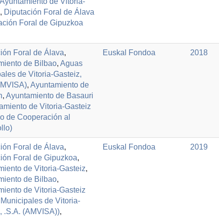
Ayuntamiento de Vitoria-
,
Diputación Foral de Álava
ación Foral de Gipuzkoa
ión Foral de Álava
,
Euskal Fondoa
2018
miento de Bilbao
,
Aguas
ales de Vitoria-Gasteiz,
(AMVISA)
,
Ayuntamiento de
n
,
Ayuntamiento de Basauri
amiento de Vitoria-Gasteiz
io de Cooperación al
llo)
ión Foral de Álava
,
Euskal Fondoa
2019
ión Foral de Gipuzkoa
,
iento de Vitoria-Gasteiz
,
miento de Bilbao
,
iento de Vitoria-Gasteiz
Municipales de Vitoria-
, .S.A. (AMVISA))
,