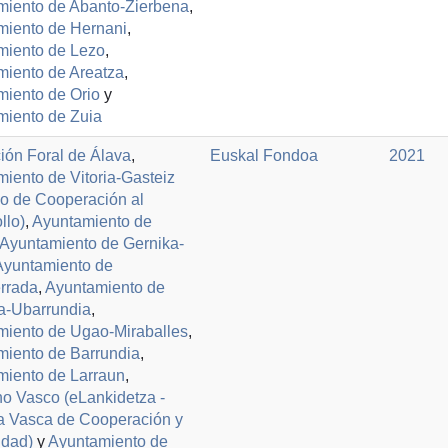
miento de Abanto-Zierbena
,
miento de Hernani
,
miento de Lezo
,
miento de Areatza
,
iento de Orio
y
miento de Zuia
ión Foral de Álava
,
Euskal Fondoa
2021
iento de Vitoria-Gasteiz
io de Cooperación al
llo)
,
Ayuntamiento de
Ayuntamiento de Gernika-
Ayuntamiento de
rrada
,
Ayuntamiento de
a-Ubarrundia
,
miento de Ugao-Miraballes
,
miento de Barrundia
,
miento de Larraun
,
o Vasco (eLankidetza -
a Vasca de Cooperación y
idad)
y
Ayuntamiento de