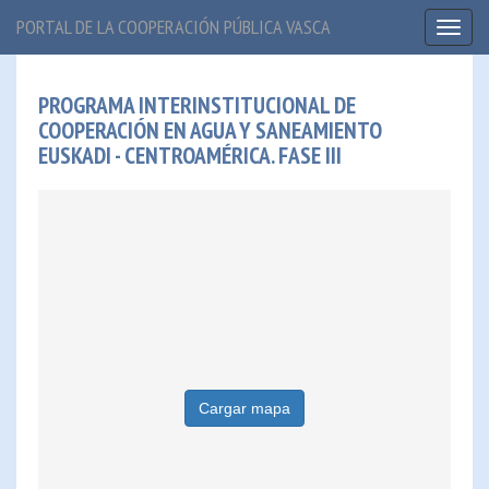
PORTAL DE LA COOPERACIÓN PÚBLICA VASCA
Toggl
naviga
PROGRAMA INTERINSTITUCIONAL DE
COOPERACIÓN EN AGUA Y SANEAMIENTO
EUSKADI - CENTROAMÉRICA. FASE III
Cargar mapa