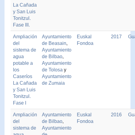
La Cañada
y San Luis
Tonitzul.
Fase III.
Ampliación
Ayuntamiento
Euskal
2017
Gu
del
de Beasain
,
Fondoa
sistema de
Ayuntamiento
agua
de Bilbao
,
potable a
Ayuntamiento
los
de Tolosa
y
Caseríos
Ayuntamiento
La Cañada
de Zumaia
y San Luis
Tonitzul.
Fase I
Ampliación
Ayuntamiento
Euskal
2016
Gu
del
de Bilbao
,
Fondoa
sistema de
Ayuntamiento
agua
de