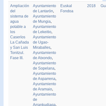
Ampliación
Ayuntamiento
Euskal
2018
Gu
del
de Lantarón
,
Fondoa
sistema de
Ayuntamiento
agua
de Mungia
,
potable a
Ayuntamiento
los
de Lekeitio
,
Caseríos
Ayuntamiento
La Cañada
de Ugao-
y San Luis
Miraballes
,
Tonitzul.
Ayuntamiento
Fase III.
de Atxondo
,
Ayuntamiento
de Sopelana
,
Ayuntamiento
de Asparrena
,
Ayuntamiento
de Aramaio
,
Ayuntamiento
de
Arrankudiaga
,