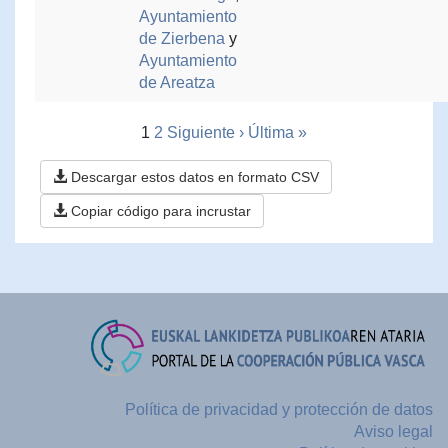
Ayuntamiento
de Zierbena
y
Ayuntamiento
de Areatza
1
2
Siguiente ›
Última »
Descargar estos datos en formato CSV
Copiar código para incrustar
Política de privacidad y protección de datos
Aviso legal