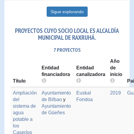
Sigue explorando
PROYECTOS CUYO SOCIO LOCAL ES ALCALDÍA
MUNICIPAL DE RAXRUHÁ.
7 PROYECTOS
Año
Entidad
Entidad
de
financiadora
canalizadora
inicio
Título
Pa
Ampliación
Ayuntamiento
Euskal
2019
Gu
del
de Bilbao
y
Fondoa
sistema de
Ayuntamiento
agua
de Güeñes
potable a
los
Caseríos