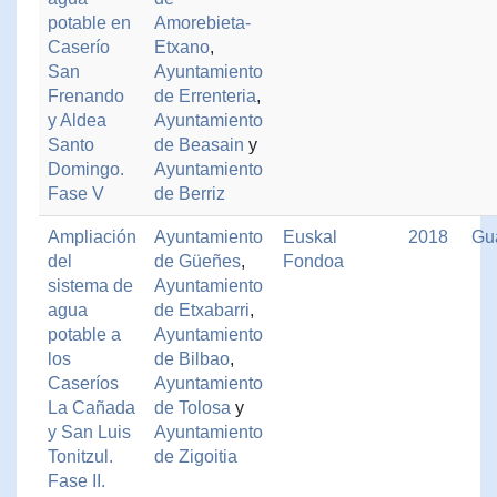
potable en
Amorebieta-
Caserío
Etxano
,
San
Ayuntamiento
Frenando
de Errenteria
,
y Aldea
Ayuntamiento
Santo
de Beasain
y
Domingo.
Ayuntamiento
Fase V
de Berriz
Ampliación
Ayuntamiento
Euskal
2018
Gu
del
de Güeñes
,
Fondoa
sistema de
Ayuntamiento
agua
de Etxabarri
,
potable a
Ayuntamiento
los
de Bilbao
,
Caseríos
Ayuntamiento
La Cañada
de Tolosa
y
y San Luis
Ayuntamiento
Tonitzul.
de Zigoitia
Fase II.