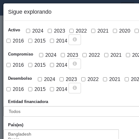
PORTAL DE LA COOPERACIÓN PÚBLICA VASCA
Toggl
Sigue explorando
naviga
Activo
2024
2023
2022
2021
2020
2016
2015
2014
Compromiso
2024
2023
2022
2021
20
2016
2015
2014
Cargar mapa
Desembolso
2024
2023
2022
2021
20
2016
2015
2014
Entidad financiadora
País(es)