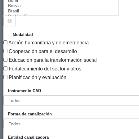
Sigue explorando
PROYECTOS CUYO SECTOR CAD ES
Modalidad
MULTISECTORIAL.
Acción humanitaria y de emergencia
454 PROYECTOS
Cooperación para el desarrollo
Educación para la transformación social
Año
Fortalecimiento del sector y otros
Entidad
Entidad
de
financiadora
canalizadora
inicio
Planificación y evaluación
Título
Instrumento CAD
U-LABana -
Gobierno
TECNALIA
2022
Laboratorio
Vasco
Urbano
(eLankidetza -
Forma de canalización
Habana
Agencia
Ciudad
Vasca de
inteligente y
Cooperación y
sostenible
Solidaridad)
Entidad canalizadora