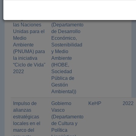
Aportación al
Gobierno
UNEP
2022
Programa de
Vasco
las Naciones
(Departamento
Unidas para el
de Desarrollo
Medio
Económico,
Ambiente
Sostenibilidad
(PNUMA) para
y Medio
la iniciativa
Ambiente
“Ciclo de Vida"
(IHOBE,
2022
Sociedad
Pública de
Gestión
Ambiental))
Impulso de
Gobierno
KeHP
2022
alianzas
Vasco
estratégicas
(Departamento
locales en el
de Cultura y
marco del
Política