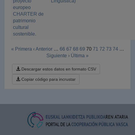
proyecto
Lingüística)
europeo
CHARTER de
patrimonio
cultural
sostenible.
« Primera
‹ Anterior
…
66
67
68
69
70
71
72
73
74
…
Siguiente ›
Última »
Descargar estos datos en formato CSV
Copiar código para incrustar