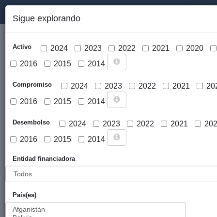
PORTAL DE LA COOPERACIÓN PÚBLICA VASCA
Toggl
Sigue explorando
naviga
Activo
2024
2023
2022
2021
2020
2016
2015
2014
Compromiso
2024
2023
2022
2021
20
2016
2015
2014
Cargar mapa
Desembolso
2024
2023
2022
2021
20
2016
2015
2014
Entidad financiadora
País(es)