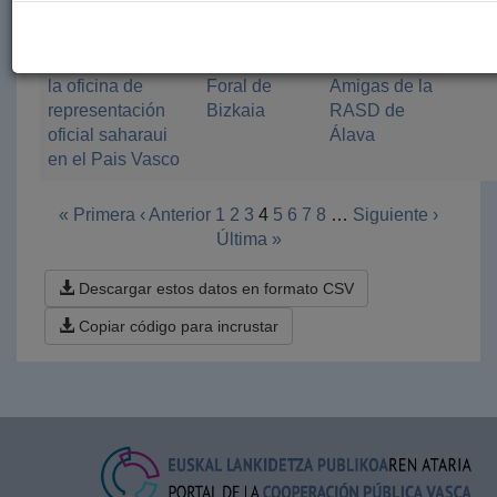
año 2018
Mantenimiento de
Diputación
Amigos y
2018
la oficina de
Foral de
Amigas de la
representación
Bizkaia
RASD de
oficial saharaui
Álava
en el Pais Vasco
« Primera
‹ Anterior
1
2
3
4
5
6
7
8
…
Siguiente ›
Última »
Descargar estos datos en formato CSV
Copiar código para incrustar