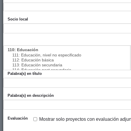
Bizkaia
Convenio 2017
Diputación
Mujeres por
2017
Socio local
Women for Africa
Foral de
África
Bizkaia
Convenio entre la
Diputación
CONGD-
2018
Diputación Foral
Foral de
EUSK
De Bizkaia y la
Bizkaia
Coordinadora de
Organizaciones
No
Palabra(s) en título
Gubernamentales
de Desarrollo de
Euskadi - GGKE
Palabra(s) en descripción
Elkartea que
regula la
subvención
otorgada para el
Evaluación
Mostrar solo proyectos con evaluación adju
desarrollo de
actividades en el