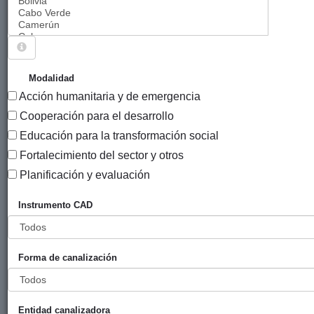
Sigue explorando
PROYECTOS QUE TIENEN EL INSTRUMENTO
Modalidad
"COOPERACIÓN DIRECTA Y OTRAS FORMAS DE
Acción humanitaria y de emergencia
COOPERACIÓN".
Cooperación para el desarrollo
130 PROYECTOS
Educación para la transformación social
Fortalecimiento del sector y otros
Año
Planificación y evaluación
Entidad
Entidad
de
financiadora
canalizadora
inici
Instrumento CAD
Título
Convenio 2017
Diputación
UNESCO
2017
Unesco Etxea
Foral de
Etxea
Forma de canalización
Bizkaia
Convenio 2017
Diputación
Harresiak
2017
Harresiak Apurtuz
Foral de
Apurtuz
Entidad canalizadora