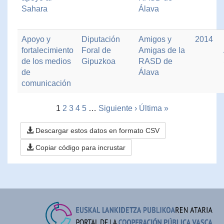
Sahara
Álava
Apoyo y
Diputación
Amigos y
2014
fortalecimiento
Foral de
Amigas de la
de los medios
Gipuzkoa
RASD de
de
Álava
comunicación
1
2
3
4
5
…
Siguiente ›
Última »
Descargar estos datos en formato CSV
Copiar código para incrustar