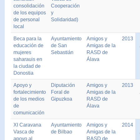
consolidación
Cooperación
de los equipos
y
de personal
Solidaridad)
local
Beca para la
Ayuntamiento
Amigos y
2013
educación de
de San
Amigas de la
mujeres
Sebastián
RASD de
saharauis en
Álava
la ciudad de
Donostia
Apoyo y
Diputación
Amigos y
2013
fortalecimiento
Foral de
Amigas de la
de los medios
Gipuzkoa
RASD de
de
Álava
comunicación
XI Caravana
Ayuntamiento
Amigos y
2014
Vasca de
de Bilbao
Amigas de la
apoyo al
RASD de