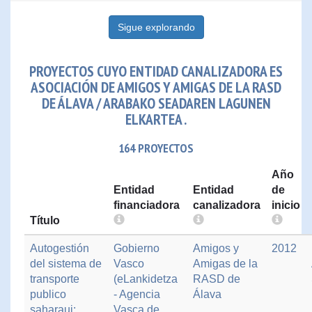
Sigue explorando
PROYECTOS CUYO ENTIDAD CANALIZADORA ES
ASOCIACIÓN DE AMIGOS Y AMIGAS DE LA RASD
DE ÁLAVA / ARABAKO SEADAREN LAGUNEN
ELKARTEA .
164 PROYECTOS
Año
Entidad
Entidad
de
financiadora
canalizadora
inicio
Título
Autogestión
Gobierno
Amigos y
2012
del sistema de
Vasco
Amigas de la
transporte
(eLankidetza
RASD de
publico
- Agencia
Álava
saharaui:
Vasca de