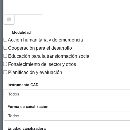
Sigue explorando
PROYECTOS CUYO SOCIO LOCAL ES ASOCIACIÓN
Modalidad
CENTRO DE ORIENTACIÓN FAMILIAR Y
Acción humanitaria y de emergencia
EDUCACIÓN SEXUAL - XOCHILT ACALT.
Cooperación para el desarrollo
19 PROYECTOS
Educación para la transformación social
Fortalecimiento del sector y otros
Año
Planificación y evaluación
Entidad
Entidad
de
financiadora
canalizadora
inicio
Instrumento CAD
Título
Fortalecimiento
Gobierno
Mugarik
2012
de la
Vasco
Gabe
Forma de canalización
participación
(eLankidetza
ciudadana con
- Agencia
perspectiva de
Vasca de
Entidad canalizadora
género y
Cooperación