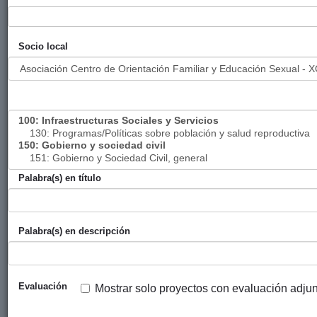
ambiental
y
Solidaridad)
Socio local
Mejora de la
Diputación
Mugarik
2014
atención de la
Foral de
Gabe
salud sexual
Álava
reproductiva y
sensibilización
desde un
enfoque de
derechos,
Palabra(s) en título
equidad de
género y
generacional
en el municipio
Palabra(s) en descripción
Desarrollo
Gobierno
Mugarik
2014
economico
Vasco
Gabe
rural desde un
(eLankidetza
Evaluación
Mostrar solo proyectos con evaluación adju
enfoque de
- Agencia
género,
Vasca de