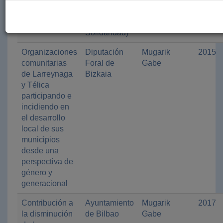
generacional y
Cooperación
ambiental
y
Solidaridad)
Organizaciones
Diputación
Mugarik
2015
comunitarias
Foral de
Gabe
de Larreynaga
Bizkaia
y Télica
participando e
incidiendo en
el desarrollo
local de sus
municipios
desde una
perspectiva de
género y
generacional
Contribución a
Ayuntamiento
Mugarik
2017
la disminución
de Bilbao
Gabe