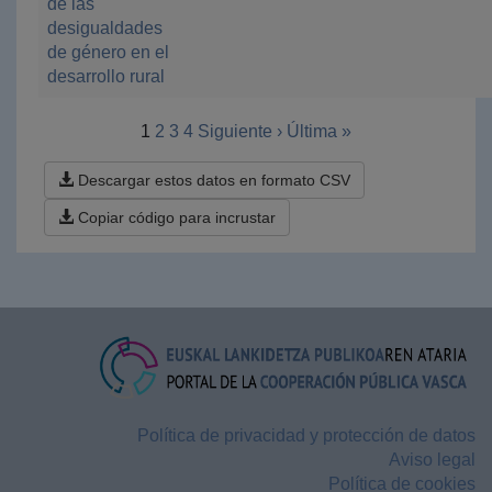
de las
desigualdades
de género en el
desarrollo rural
1
2
3
4
Siguiente ›
Última »
Descargar estos datos en formato CSV
Copiar código para incrustar
Política de privacidad y protección de datos
Aviso legal
Política de cookies