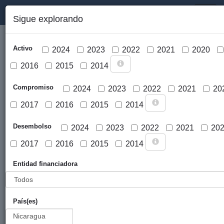
PORTAL DE LA COOPERACIÓN PÚBLICA VASCA
Toggl
Sigue explorando
naviga
Activo
2024
2023
2022
2021
2020
2016
2015
2014
Compromiso
2024
2023
2022
2021
20
2017
2016
2015
2014
Cargar mapa
Desembolso
2024
2023
2022
2021
20
2017
2016
2015
2014
Entidad financiadora
País(es)