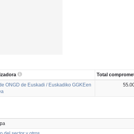
lizadora
Total comprome
 de ONGD de Euskadi / Euskadiko GGKEen
55.0
ea
opa
o del sector y otros