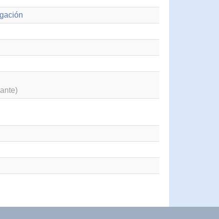
igación
ante)