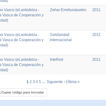
idad)
o Vasco (eLankidetza -
Zehar-Errefuxiatuekin
2011
a Vasca de Cooperación y
idad)
o Vasco (eLankidetza -
Solidaridad
2011
a Vasca de Cooperación y
Internacional
idad)
o Vasco (eLankidetza -
InteRed
2011
a Vasca de Cooperación y
idad)
1
2
3
4
5
…
Siguiente ›
Última »
Copiar código para incrustar