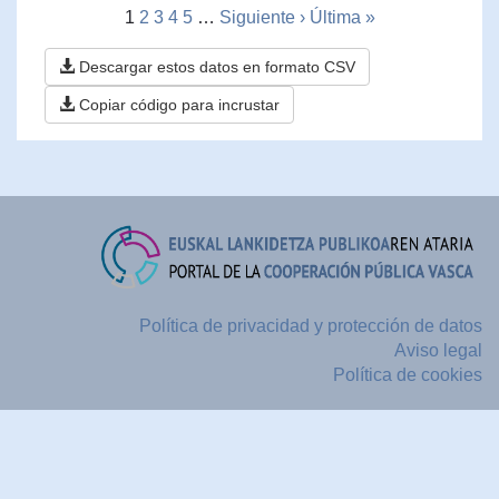
1
2
3
4
5
…
Siguiente ›
Última »
Descargar estos datos en formato CSV
Copiar código para incrustar
Política de privacidad y protección de datos
Aviso legal
Política de cookies