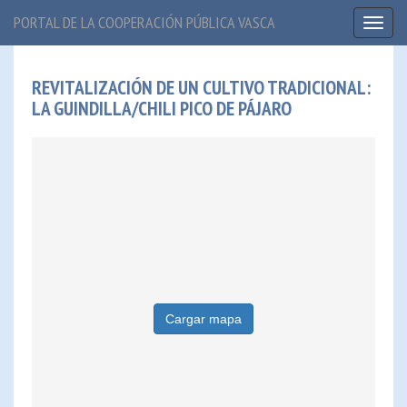
PORTAL DE LA COOPERACIÓN PÚBLICA VASCA
Toggl
naviga
REVITALIZACIÓN DE UN CULTIVO TRADICIONAL:
LA GUINDILLA/CHILI PICO DE PÁJARO
Cargar mapa