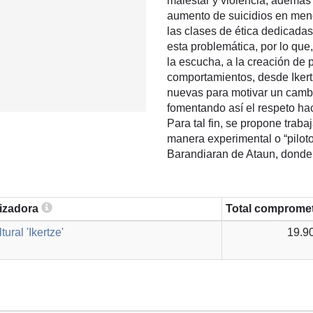
malestar y violencia, además
aumento de suicidios en meno
las clases de ética dedicadas
esta problemática, por lo que,
la escucha, a la creación de 
comportamientos, desde Ikert
nuevas para motivar un cambi
fomentando así el respeto ha
Para tal fin, se propone trab
manera experimental o “piloto
Barandiaran de Ataun, donde 
lizadora
Total comprome
ural 'Ikertze'
19.9