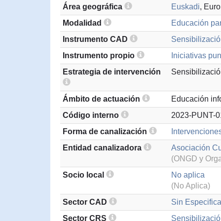
Área geográfica
Euskadi
, Eur
Modalidad
Educación par
Instrumento CAD
Sensibilizació
Instrumento propio
Iniciativas pu
Estrategia de intervención
Sensibilizaci
Ámbito de actuación
Educación inf
Código interno
2023-PUNT-0
Forma de canalización
Intervencione
Entidad canalizadora
Asociación Cul
(ONGD y Organ
Socio local
No aplica
(No Aplica)
Sector CAD
Sin Especifica
Sector CRS
Sensibilizació