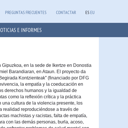
PREGUNTAS FRECUENTES
CONTACTAR
ES
EU
OTICIAS E INFORMES
n Gipuzkoa, en la sede de Ikertze en Donostia
miel Barandiaran, en Ataun. El proyecto da
 “Begirada Kontzienteak” (financiado por DFG
nvivencia, la empatía y la coeducación en
los derechos humanos y la igualdad de
as como la reflexión crítica y la práctica
 una cultura de la violencia presente, los
ta realidad reproduciéndose a través de
as machistas y racistas, falta de empatía,
ara con las demás personas, burla, acoso,