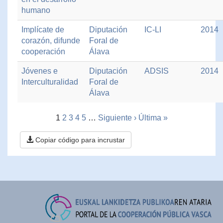
humano
Implícate de
Diputación
IC-LI
2014
corazón, difunde
Foral de
cooperación
Álava
Jóvenes e
Diputación
ADSIS
2014
Interculturalidad
Foral de
Álava
1
2
3
4
5
…
Siguiente ›
Última »
Copiar código para incrustar