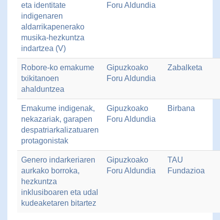
eta identitate
Foru Aldundia
indigenaren
aldarrikapenerako
musika-hezkuntza
indartzea (V)
Robore-ko emakume
Gipuzkoako
Zabalketa
txikitanoen
Foru Aldundia
ahalduntzea
Emakume indigenak,
Gipuzkoako
Birbana
nekazariak, garapen
Foru Aldundia
despatriarkalizatuaren
protagonistak
Genero indarkeriaren
Gipuzkoako
TAU
aurkako borroka,
Foru Aldundia
Fundazioa
hezkuntza
inklusiboaren eta udal
kudeaketaren bitartez