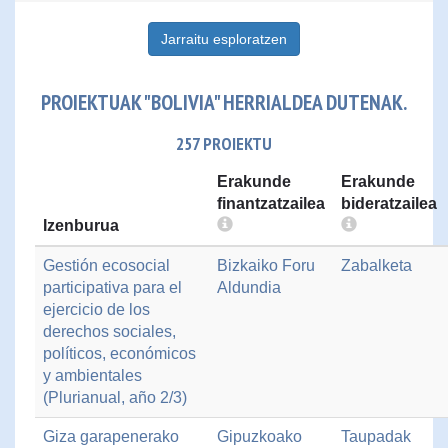
Jarraitu esploratzen
PROIEKTUAK "BOLIVIA" HERRIALDEA DUTENAK.
257 PROIEKTU
Erakunde
Erakunde
finantzatzailea
bideratzailea
Izenburua
Gestión ecosocial
Bizkaiko Foru
Zabalketa
participativa para el
Aldundia
ejercicio de los
derechos sociales,
políticos, económicos
y ambientales
(Plurianual, año 2/3)
Giza garapenerako
Gipuzkoako
Taupadak