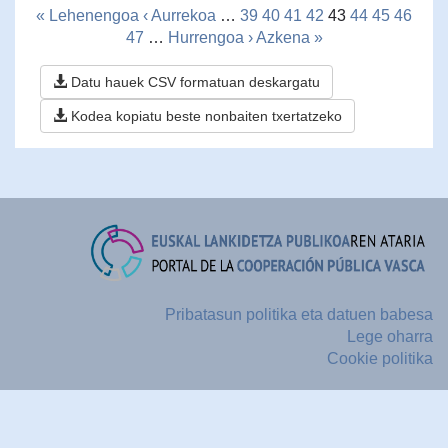
« Lehenengoa
‹ Aurrekoa
…
39
40
41
42
43
44
45
46
47
…
Hurrengoa ›
Azkena »
Datu hauek CSV formatuan deskargatu
Kodea kopiatu beste nonbaiten txertatzeko
Pribatasun politika eta datuen babesa
Lege oharra
Cookie politika