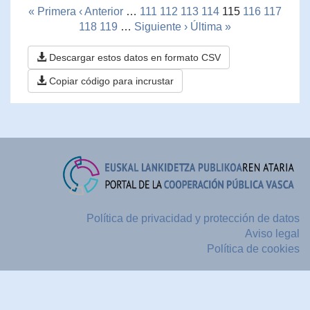
« Primera
‹ Anterior
…
111
112
113
114
115
116
117
118
119
…
Siguiente ›
Última »
Descargar estos datos en formato CSV
Copiar código para incrustar
Política de privacidad y protección de datos
Aviso legal
Política de cookies