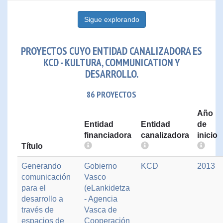
Sigue explorando
PROYECTOS CUYO ENTIDAD CANALIZADORA ES
KCD - KULTURA, COMMUNICATION Y
DESARROLLO.
86 PROYECTOS
Año
Entidad
Entidad
de
financiadora
canalizadora
inicio
Título
Generando
Gobierno
KCD
2013
comunicación
Vasco
para el
(eLankidetza
desarrollo a
- Agencia
través de
Vasca de
espacios de
Cooperación