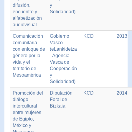
difusión,
y
encuentro y
Solidaridad)
alfabetización
audiovisual
Comunicación
Gobierno
KCD
2013
comunitaria
Vasco
con enfoque de
(eLankidetza
género por la
- Agencia
vida y el
Vasca de
territorio de
Cooperación
Mesoamérica
y
Solidaridad)
Promoción del
Diputación
KCD
2014
diálogo
Foral de
intercultural
Bizkaia
entre mujeres
de Egipto,
México y
Nicaragua