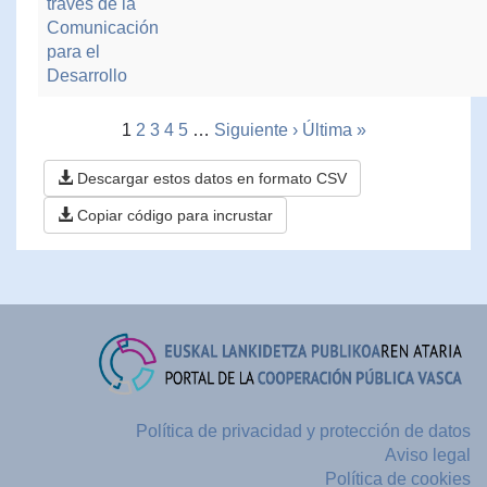
través de la
Comunicación
para el
Desarrollo
1
2
3
4
5
…
Siguiente ›
Última »
Descargar estos datos en formato CSV
Copiar código para incrustar
Política de privacidad y protección de datos
Aviso legal
Política de cookies