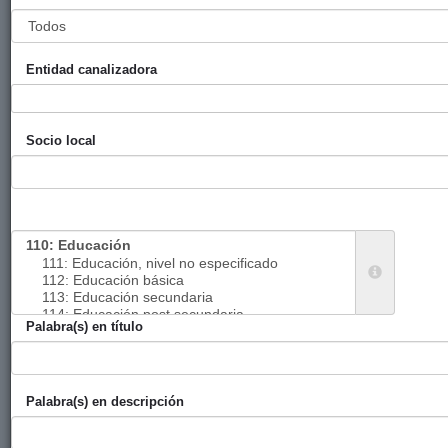
el Sahara
FEBRERO
Entidad canalizadora
Concienciación
Ayuntamiento
Ori Zautz
2015
y Solidaridad
de Zarautz
Zarauztarra
Socio local
2019
Vacaciones en
Ayuntamiento
Saharautz
2015
paz
de Zarautz
Ayuda de
Ayuntamiento
SMH
2015
Palabra(s) en título
emergencia
de Zarautz
para personas
refugiadas
Palabra(s) en descripción
« Primera
‹ Anterior
…
41
42
43
44
45
46
47
48
49
…