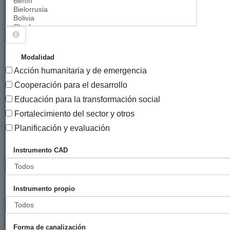
Sigue explorando
PROYECTOS (CO)FINANCIADOS POR
Modalidad
AYUNTAMIENTO DE ZARAUTZ.
Acción humanitaria y de emergencia
263 PROYECTOS
Cooperación para el desarrollo
Educación para la transformación social
Año
Fortalecimiento del sector y otros
Entidad
Entidad
de
financiadora
canalizadora
inicio
Planificación y evaluación
Título
Instrumento CAD
Ayuda de
Ayuntamiento
España con
2015
emergencia
de Zarautz
ACNUR
para personas
Instrumento propio
refugiadas
Caravana de
Ayuntamiento
Coordinadora
2015
alimentos para
de Zarautz
27 DE
Forma de canalización