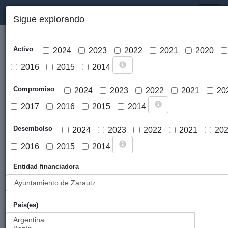
PORTAL DE LA COOPERACIÓN PÚBLICA VASCA
Toggl
Sigue explorando
naviga
Activo
2024
2023
2022
2021
2020
2016
2015
2014
Compromiso
2024
2023
2022
2021
20
2017
2016
2015
2014
Cargar mapa
Desembolso
2024
2023
2022
2021
20
2016
2015
2014
Entidad financiadora
País(es)