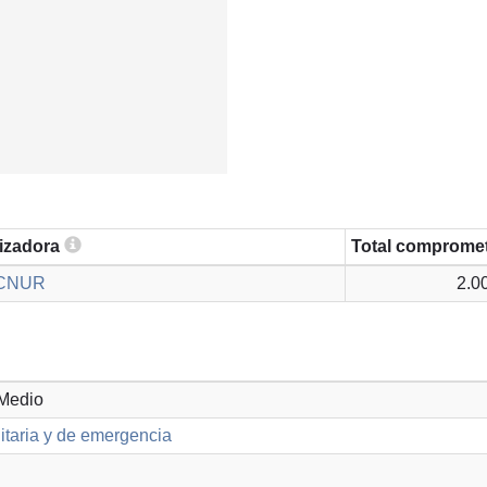
lizadora
Total comprome
ACNUR
2.0
 Medio
taria y de emergencia