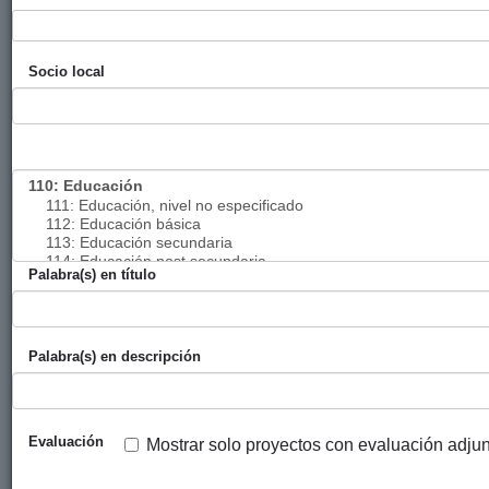
Sebastián
Cuota Euskal
Ayuntamiento
Euskal
2015
Socio local
Fondoa 2015
de San
Fondoa
Sebastián
Taller cultural
Ayuntamiento
Cruz Roja
2015
Conviviendo
de Bilbao
Española
Interculturalidad
a través del
aprendizaje del
idioma
Palabra(s) en título
Promoción de
Ayuntamiento
Zubietxe
2015
valores
de Bilbao
solidarios sobre
Palabra(s) en descripción
las personas
inmigrantes y la
interculturalidad
Evaluación
Mostrar solo proyectos con evaluación adju
« Primera
‹ Anterior
…
176
177
178
179
180
181
182