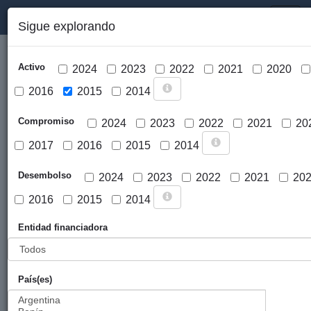
PORTAL DE LA COOPERACIÓN PÚBLICA VASCA
Toggl
Sigue explorando
naviga
Activo
2024
2023
2022
2021
2020
2016
2015
2014
Compromiso
2024
2023
2022
2021
20
2017
2016
2015
2014
Cargar mapa
Desembolso
2024
2023
2022
2021
20
2016
2015
2014
Entidad financiadora
País(es)