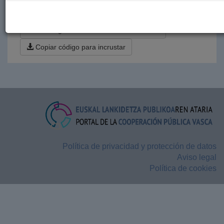
183
184
…
Siguiente ›
Última »
Descargar estos datos en formato CSV
Copiar código para incrustar
Política de privacidad y protección de datos
Aviso legal
Política de cookies