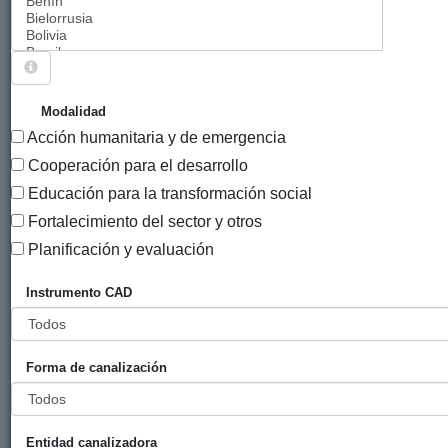
Sigue explorando
PROYECTOS VIGENTES EN 2015.
Modalidad
Acción humanitaria y de emergencia
957 PROYECTOS
Cooperación para el desarrollo
Año
Educación para la transformación social
Entidad
Entidad
de
Fortalecimiento del sector y otros
financiadora
canalizadora
inicio
Título
Planificación y evaluación
Programa
Ayuntamiento
Donostia
2015
Instrumento CAD
Vacaciones en
de San
Paz 2015
Sebastián
Forma de canalización
Campaña
Ayuntamiento
Donostia
2015
Aila30-2015
de San
Entidad canalizadora