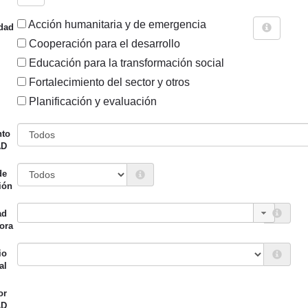
Acción humanitaria y de emergencia
dad
Cooperación para el desarrollo
Educación para la transformación social
Fortalecimiento del sector y otros
Sigue explorando
Planificación y evaluación
PROYECTOS .
nto
AD
7327 PROYECTOS
de
Entidad canalizadora
Año de
ión
d financiadora
inicio
ad
iento de Zarautz
ACOES Zarautz
2024
ora
io
al
or
iento de Zarautz
TAU Fundazioa
2024
AD