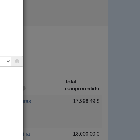
Total
País
comprometido
Honduras
17.998,49 €
Palestina
18.000,00 €