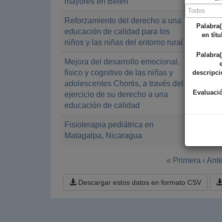
mayores en Belén
Reforzamiento del derecho a una
Ayuntam
Palabra(
educación de calidad para los
en títu
niños y las niñas del entorno rural
Palabra(
Mejora del desarrollo emocional,
Ayuntam
físico y cognitivo de las niñas y
descripci
adolescentes Chortis, a través del
Evaluaci
ejercicio de su derecho a una
educación de calidad
Fisioterapia pediátrica en
Ayuntam
Matagalpa, Nicaragua
« Primera
‹ Ante
Descargar estos datos en formato CSV