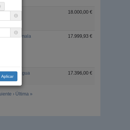
Togo
18.000,00 €
Guatemala
17.999,93 €
Nicaragua
17.396,00 €
iente ›
Última »