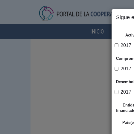
Sigue 
INICIO
AGENTES
Acti
2017
Comprom
2017
Desembo
2017
Entid
financiad
País(e