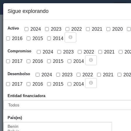
PORTAL DE LA COOPERACIÓN PÚBLICA VASCA
Toggl
Sigue explorando
naviga
Activo
2024
2023
2022
2021
2020
2016
2015
2014
Compromiso
2024
2023
2022
2021
20
2017
2016
2015
2014
Cargar mapa
Desembolso
2024
2023
2022
2021
20
2017
2016
2015
2014
Entidad financiadora
País(es)