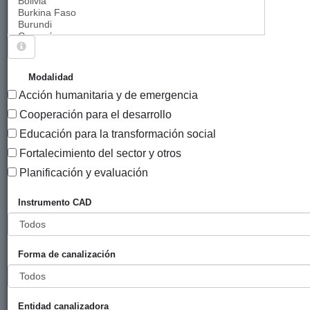
Sigue explorando
PROYECTOS QUE TIENEN EL INSTRUMENTO
Modalidad
"CONVOCATORIA DE SUBVENCIONES
Acción humanitaria y de emergencia
COOPERACIÓN INTERNACIONAL PROYECTOS
Cooperación para el desarrollo
ANUALES".
Educación para la transformación social
232 PROYECTOS
Fortalecimiento del sector y otros
Planificación y evaluación
Año
Entidad
Entidad
de
Instrumento CAD
financiadora
canalizadora
inicio
Título
Acceso a agua y
Ayuntamiento
Mundu
2019
Forma de canalización
empoderamiento
de Bilbao
Bakean
mujeres
indígenas - Fase
Entidad canalizadora
II