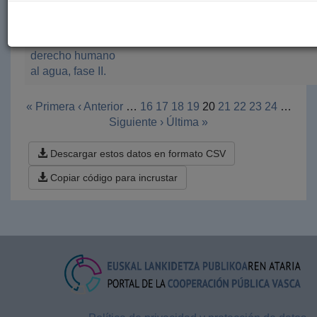
equitativo y
sostenible
garantizando el
derecho humano
al agua, fase II.
« Primera
‹ Anterior
…
16
17
18
19
20
21
22
23
24
…
Siguiente ›
Última »
Descargar estos datos en formato CSV
Copiar código para incrustar