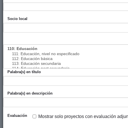
Acceso a agua
Ayuntamiento
Coopera
2019
potable y
de Bilbao
Socio local
saneamiento
Fortalecimiento
Ayuntamiento
TAU
2019
de la gestión
de Bilbao
Fundazioa
empresarial y el
encadenamiento
productivo de la
Cooperativa
Acomedagua
Palabra(s) en título
Gestión
Ayuntamiento
Ayuda en
2019
sostenible del
de Bilbao
Acción
Palabra(s) en descripción
agua de riego en
varias
comunidades.
Evaluación
Mostrar solo proyectos con evaluación adju
Desarrollo
Ayuntamiento
ISF-MGI
2019
comunitario
de Bilbao