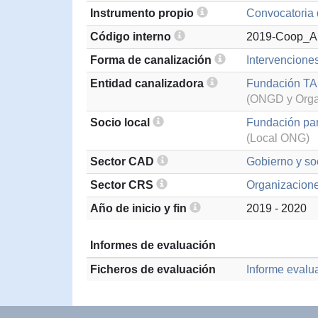
Instrumento propio
Convocatoria 
Código interno
2019-Coop_An
Forma de canalización
Intervencione
Entidad canalizadora
Fundación TA
(ONGD y Organ
Socio local
Fundación par
(Local ONG)
Sector CAD
Gobierno y soc
Sector CRS
Organizaciones
Año de inicio y fin
2019 - 2020
Informes de evaluación
Ficheros de evaluación
Informe evalu