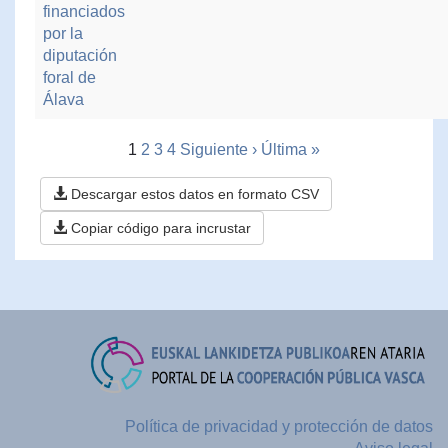
financiados
por la
diputación
foral de
Álava
1
2
3
4
Siguiente ›
Última »
Descargar estos datos en formato CSV
Copiar código para incrustar
Política de privacidad y protección de datos