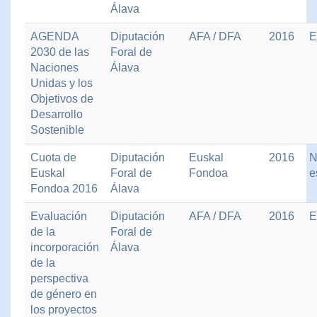
Álava
AGENDA
Diputación
AFA / DFA
2016
E
2030 de las
Foral de
Naciones
Álava
Unidas y los
Objetivos de
Desarrollo
Sostenible
Cuota de
Diputación
Euskal
2016
N
Euskal
Foral de
Fondoa
e
Fondoa 2016
Álava
Evaluación
Diputación
AFA / DFA
2016
E
de la
Foral de
incorporación
Álava
de la
perspectiva
de género en
los proyectos