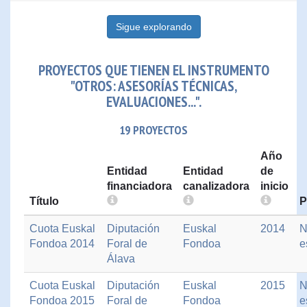
Sigue explorando
PROYECTOS QUE TIENEN EL INSTRUMENTO
"OTROS: ASESORÍAS TÉCNICAS,
EVALUACIONES...".
19 PROYECTOS
Año
Entidad
Entidad
de
financiadora
canalizadora
inicio
Título
P
Cuota Euskal
Diputación
Euskal
2014
N
Fondoa 2014
Foral de
Fondoa
e
Álava
Cuota Euskal
Diputación
Euskal
2015
N
Fondoa 2015
Foral de
Fondoa
e