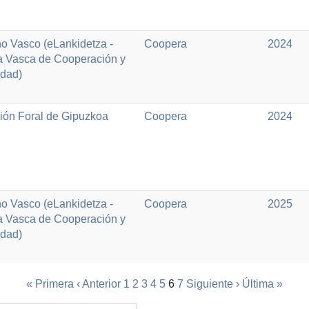
o Vasco (eLankidetza -
Coopera
2024
a Vasca de Cooperación y
idad)
ión Foral de Gipuzkoa
Coopera
2024
o Vasco (eLankidetza -
Coopera
2025
a Vasca de Cooperación y
idad)
« Primera
‹ Anterior
1
2
3
4
5
6
7
Siguiente ›
Última »