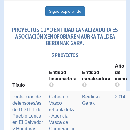
Sigue explorando
PROYECTOS CUYO ENTIDAD CANALIZADORA ES
ASOCIACIÓN XENOFOBIAREN AURKA TALDEA
BERDINAK GARA.
3 PROYECTOS
Año
Entidad
Entidad
de
financiadora
canalizadora
inicio
Título
Protección de
Gobierno
Berdinak
2014
defensores/as
Vasco
Garak
de DD.HH. del
(eLankidetza
Pueblo Lenca
- Agencia
en El Salvador
Vasca de
y Honduras
Cooperación