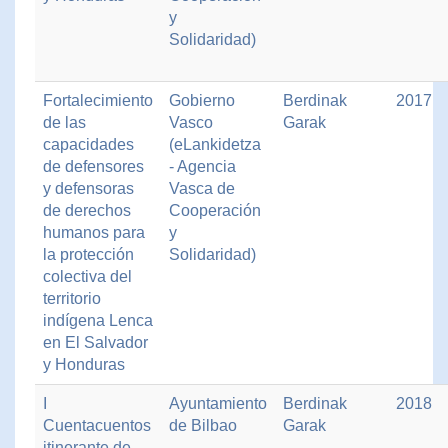
y
Solidaridad)
Fortalecimiento
Gobierno
Berdinak
2017
de las
Vasco
Garak
capacidades
(eLankidetza
de defensores
- Agencia
y defensoras
Vasca de
de derechos
Cooperación
humanos para
y
la protección
Solidaridad)
colectiva del
territorio
indígena Lenca
en El Salvador
y Honduras
I
Ayuntamiento
Berdinak
2018
Cuentacuentos
de Bilbao
Garak
itinerante de