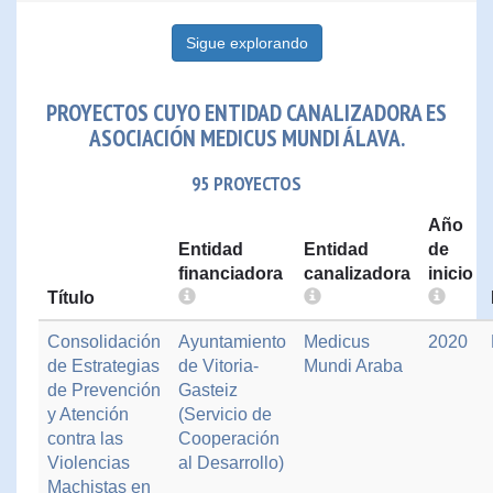
Sigue explorando
PROYECTOS CUYO ENTIDAD CANALIZADORA ES
ASOCIACIÓN MEDICUS MUNDI ÁLAVA.
95 PROYECTOS
Año
Entidad
Entidad
de
financiadora
canalizadora
inicio
Título
Consolidación
Ayuntamiento
Medicus
2020
de Estrategias
de Vitoria-
Mundi Araba
de Prevención
Gasteiz
y Atención
(Servicio de
contra las
Cooperación
Violencias
al Desarrollo)
Machistas en