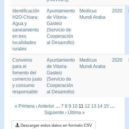
Identificación
Ayuntamiento
Medicus
2020
H2O-Chiara:
de Vitoria-
Mundi Araba
Agua y
Gasteiz
saneamiento
(Servicio de
en tres
Cooperación
localidades
al Desarrollo)
rurales
Convenio
Ayuntamiento
Medicus
2020
para el
de Vitoria-
Mundi Araba
fomento del
Gasteiz
comercio justo
(Servicio de
y consumo
Cooperación
responsable
al Desarrollo)
« Primera
‹ Anterior
…
7
8
9
10
11
12
13
14
15
…
Siguiente ›
Última »
Descargar estos datos en formato CSV