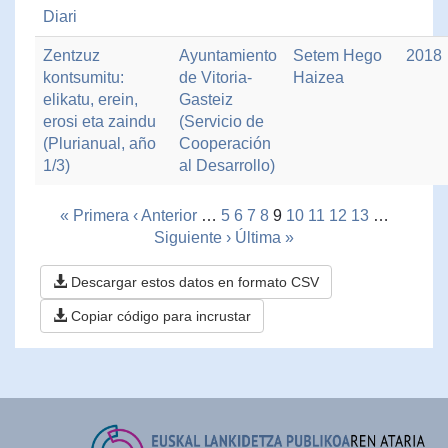
Diari
Zentzuz
Ayuntamiento
Setem Hego
2018
kontsumitu:
de Vitoria-
Haizea
elikatu, erein,
Gasteiz
erosi eta zaindu
(Servicio de
(Plurianual, año
Cooperación
1/3)
al Desarrollo)
« Primera
‹ Anterior
…
5
6
7
8
9
10
11
12
13
…
Siguiente ›
Última »
Descargar estos datos en formato CSV
Copiar código para incrustar