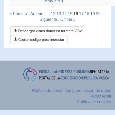
(AMVISA))
« Primera
‹ Anterior
…
12
13
14
15
16
17
18
19
20
…
Siguiente ›
Última »
Descargar estos datos en formato CSV
Copiar código para incrustar
Política de privacidad y protección de datos
Aviso legal
Política de cookies