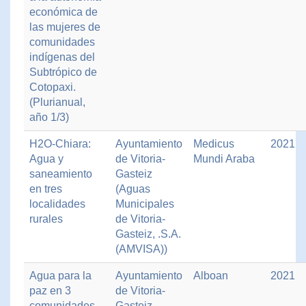
económica de
las mujeres de
comunidades
indígenas del
Subtrópico de
Cotopaxi.
(Plurianual,
año 1/3)
H2O-Chiara:
Ayuntamiento
Medicus
2021
Agua y
de Vitoria-
Mundi Araba
saneamiento
Gasteiz
en tres
(Aguas
localidades
Municipales
rurales
de Vitoria-
Gasteiz, .S.A.
(AMVISA))
Agua para la
Ayuntamiento
Alboan
2021
paz en 3
de Vitoria-
comunidades
Gasteiz