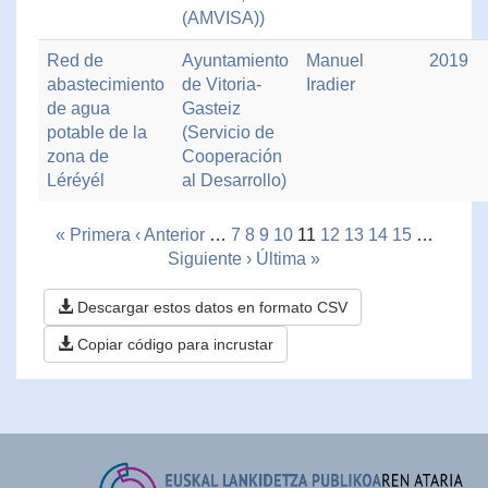
(AMVISA))
Red de
Ayuntamiento
Manuel
2019
abastecimiento
de Vitoria-
Iradier
de agua
Gasteiz
potable de la
(Servicio de
zona de
Cooperación
Léréyél
al Desarrollo)
« Primera
‹ Anterior
…
7
8
9
10
11
12
13
14
15
…
Siguiente ›
Última »
Descargar estos datos en formato CSV
Copiar código para incrustar