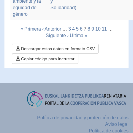
ambiente y la
y
equidad de
Solidaridad)
género
« Primera
‹ Anterior
…
3
4
5
6
7
8
9
10
11
…
Siguiente ›
Última »
Descargar estos datos en formato CSV
Copiar código para incrustar
Política de privacidad y protección de datos
Aviso legal
Política de cookies