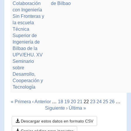
Colaboración
de Bilbao
con Ingeniería
Sin Fronteras y
la escuela
Técnica
Superior de
Ingeniería de
Bilbao de la
UPV/EHU. XV
Seminario
sobre
Desarrollo,
Cooperación y
Tecnología
« Primera
‹ Anterior
…
18
19
20
21
22
23
24
25
26
…
Siguiente ›
Última »
Descargar estos datos en formato CSV