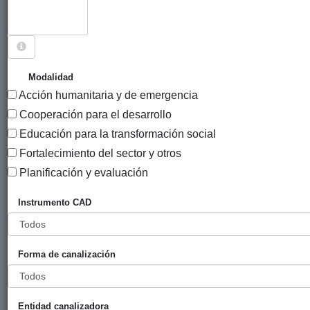
Sigue explorando
PROYECTOS CUYO SOCIO LOCAL ES ACTION
Modalidad
D'INTÉGRATION POUR LE DÉVELOPPEMENT
Acción humanitaria y de emergencia
ECONOMIQUE ET SOCIAL - SOS KEREL VERT
Cooperación para el desarrollo
AIDES GUINÉE.
Educación para la transformación social
21 PROYECTOS
Fortalecimiento del sector y otros
Planificación y evaluación
Año
Entidad
Entidad
de
Instrumento CAD
financiadora
canalizadora
inicio
P
Título
Garantizar el
Ayuntamiento
Haaly Pular
2022
G
Forma de canalización
acceso
de Vitoria-
educativo a
Gasteiz
las niñas y
(Servicio de
Entidad canalizadora
niños de
Cooperación