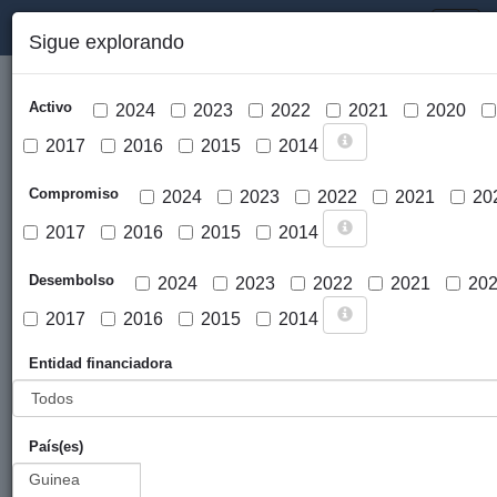
PORTAL DE LA COOPERACIÓN PÚBLICA VASCA
Toggl
Sigue explorando
naviga
Activo
2024
2023
2022
2021
2020
2017
2016
2015
2014
Compromiso
2024
2023
2022
2021
20
2017
2016
2015
2014
Cargar mapa
Desembolso
2024
2023
2022
2021
20
2017
2016
2015
2014
Entidad financiadora
País(es)