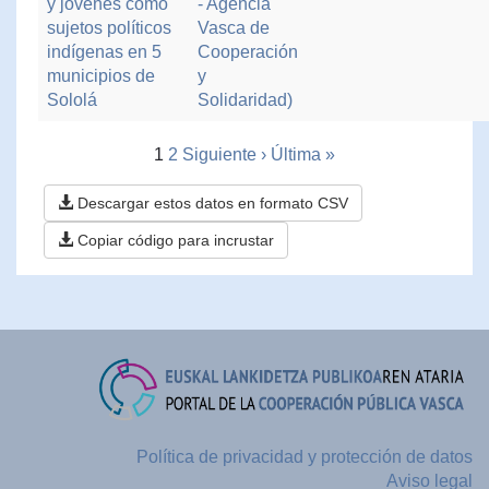
y jóvenes como
- Agencia
sujetos políticos
Vasca de
indígenas en 5
Cooperación
municipios de
y
Sololá
Solidaridad)
1
2
Siguiente ›
Última »
Descargar estos datos en formato CSV
Copiar código para incrustar
Política de privacidad y protección de datos
Aviso legal