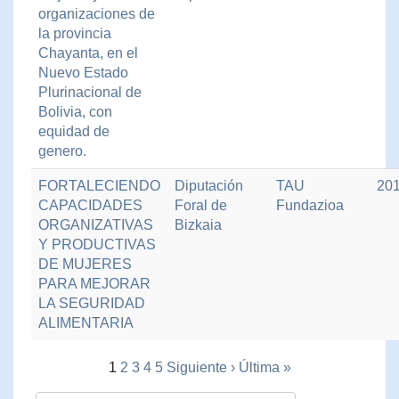
organizaciones de
la provincia
Chayanta, en el
Nuevo Estado
Plurinacional de
Bolivia, con
equidad de
genero.
FORTALECIENDO
Diputación
TAU
20
CAPACIDADES
Foral de
Fundazioa
ORGANIZATIVAS
Bizkaia
Y PRODUCTIVAS
DE MUJERES
PARA MEJORAR
LA SEGURIDAD
ALIMENTARIA
1
2
3
4
5
Siguiente ›
Última »