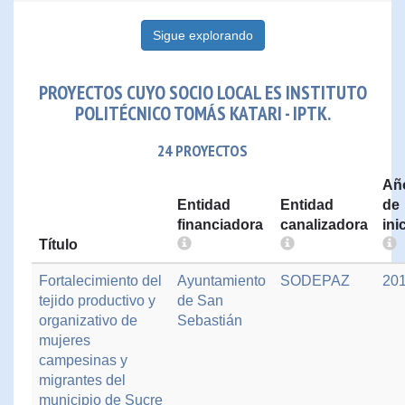
Sigue explorando
PROYECTOS CUYO SOCIO LOCAL ES INSTITUTO
POLITÉCNICO TOMÁS KATARI - IPTK.
24 PROYECTOS
Añ
Entidad
Entidad
de
financiadora
canalizadora
ini
Título
Fortalecimiento del
Ayuntamiento
SODEPAZ
20
tejido productivo y
de San
organizativo de
Sebastián
mujeres
campesinas y
migrantes del
municipio de Sucre