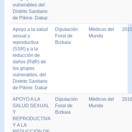
vulnerables del
Distrito Sanitario
de Pikine. Dakar.
Apoyo a la salud
Diputación
Médicos del
201
sexual y
Foral de
Mundo
reproductiva
Bizkaia
(SSR) y a la
reducción de
daños (RdR) de
los grupos
vulnerables, del
Distrito Sanitario
de Pikine. Dakar
APOYO A LA
Diputación
Médicos del
201
SALUD SEXUAL
Foral de
Mundo
Y
Bizkaia
REPRODUCTIVA
Y A LA
REDUCCIÓN DE