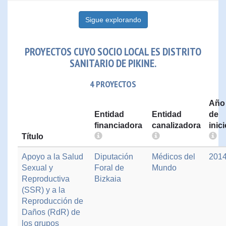
Sigue explorando
PROYECTOS CUYO SOCIO LOCAL ES DISTRITO
SANITARIO DE PIKINE.
4 PROYECTOS
Año
Entidad
Entidad
de
financiadora
canalizadora
inic
Título
Apoyo a la Salud
Diputación
Médicos del
201
Sexual y
Foral de
Mundo
Reproductiva
Bizkaia
(SSR) y a la
Reproducción de
Daños (RdR) de
los grupos