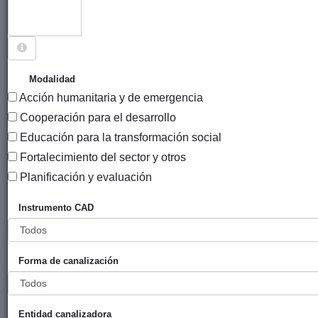
Sigue explorando
PROYECTOS CUYO PAÍS ES CUBA.
Modalidad
Acción humanitaria y de emergencia
88 PROYECTOS
Cooperación para el desarrollo
Año
Educación para la transformación social
Entidad
Entidad
de
Fortalecimiento del sector y otros
financiadora
canalizadora
inicio
Título
Planificación y evaluación
Apoyo a la
Gobierno
Euskadi-
2017
Instrumento CAD
producción de
Vasco
Cuba
alimentos y la
(eLankidetza
reforestación en
- Agencia
Forma de canalización
el municipio
Vasca de
Manuel Tames
Cooperación
(Guantánamo).
y
Fase III
Solidaridad)
Entidad canalizadora