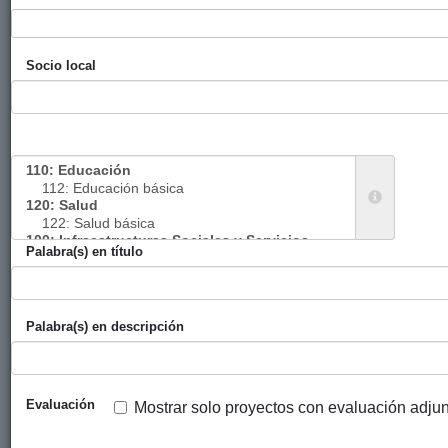
Co-HABANA:
Gobierno
TECNALIA
2017
Co-diseño de
Vasco
Socio local
espacios
(eLankidetza
públicos de La
- Agencia
Habana Vieja
Vasca de
como
Cooperación
instrumento de
y
integración
Solidaridad)
social y mejora
de la calidad de
Palabra(s) en título
vida
Proceso de
Diputación
Mugarik
2017
cambio
Foral de
Gabe
Palabra(s) en descripción
organizacional
Bizkaia
pro equidad de
género de ACPA
Santiago. Cuba
Evaluación
Mostrar solo proyectos con evaluación adju
Mejora de las
Diputación
Mundubat
2018