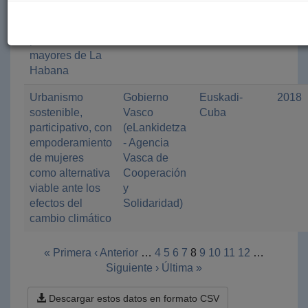
condiciones de
Foral de
vida de las
Gipuzkoa
personas
mayores de La
Habana
Urbanismo
Gobierno
Euskadi-
2018
sostenible,
Vasco
Cuba
participativo, con
(eLankidetza
empoderamiento
- Agencia
de mujeres
Vasca de
como alternativa
Cooperación
viable ante los
y
efectos del
Solidaridad)
cambio climático
« Primera
‹ Anterior
…
4
5
6
7
8
9
10
11
12
…
Siguiente ›
Última »
Descargar estos datos en formato CSV