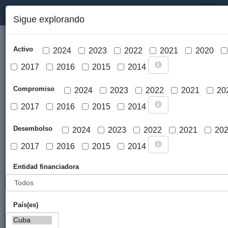
PORTAL DE LA COOPERACIÓN PÚBLICA VASCA
Toggl
Sigue explorando
naviga
Activo
2024
2023
2022
2021
2020
2017
2016
2015
2014
Compromiso
2024
2023
2022
2021
20
2017
2016
2015
2014
Cargar mapa
Desembolso
2024
2023
2022
2021
20
2017
2016
2015
2014
Entidad financiadora
País(es)