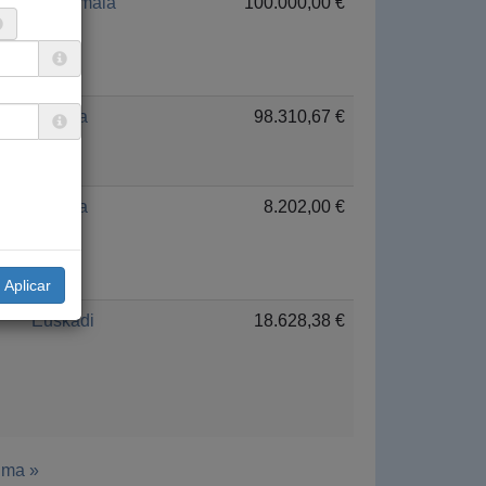
Guatemala
100.000,00 €
Guinea
98.310,67 €
Guinea
8.202,00 €
Euskadi
18.628,38 €
ima »