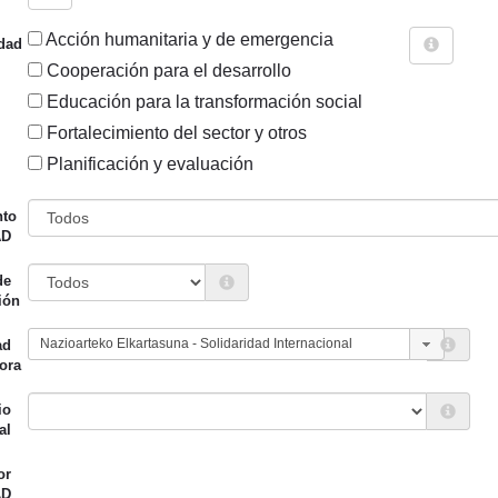
Acción humanitaria y de emergencia
dad
Cooperación para el desarrollo
Educación para la transformación social
Fortalecimiento del sector y otros
Sigue explorando
Planificación y evaluación
D CANALIZADORA ES NAZIOARTEKO ELKARTASUNA - SOLI
nto
AD
199 PROYECTOS
de
Entidad canalizadora
Año de
ión
d financiadora
inicio
ad
ión Foral de Álava
Solidaridad
2022
ora
Internacional
io
al
or
AD