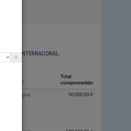
DARIDAD INTERNACIONAL.
Total
País
comprometido
Nicaragua
50.000,00 €