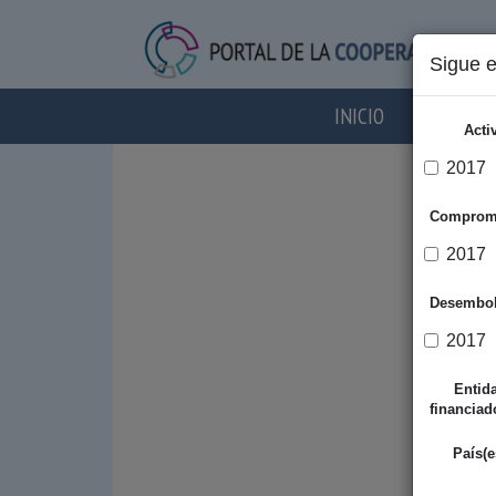
Sigue 
INICIO
AGENTES
Acti
2017
Comprom
2017
Desembo
2017
Entid
financiad
País(e