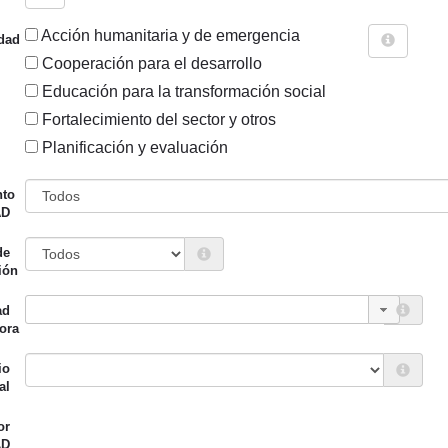
Acción humanitaria y de emergencia
dad
Cooperación para el desarrollo
Educación para la transformación social
Fortalecimiento del sector y otros
Sigue explorando
Planificación y evaluación
PROYECTOS CUYO PAÍS ES SENEGAL.
nto
AD
172 PROYECTOS
de
Entidad canalizadora
Año de
ión
d financiadora
inicio
ad
o Vasco (eLankidetza -
Fundación Wassu-
2017
ora
a Vasca de Cooperación y
UAB
idad)
io
al
o Vasco (eLankidetza -
APROFES
2017
or
a Vasca de Cooperación y
AD