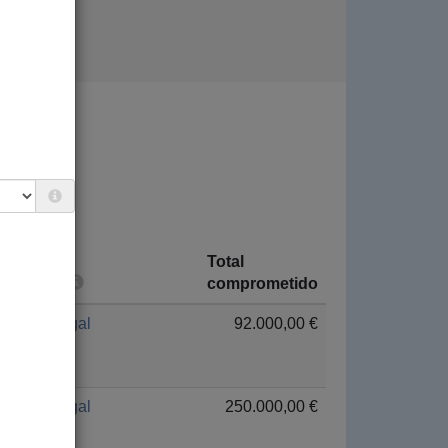
Total
País
comprometido
Senegal
92.000,00 €
Senegal
250.000,00 €