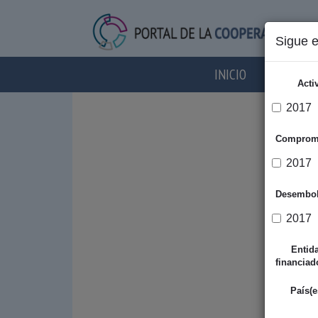
Sigue 
INICIO
AGENTES
Acti
2017
Comprom
2017
Desembo
2017
Entid
financiad
País(e