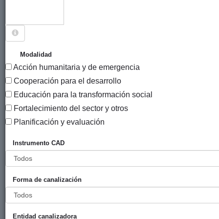
Sigue explorando
PROYECTOS CUYO PAÍS ES EUSKADI.
Modalidad
Acción humanitaria y de emergencia
2212 PROYECTOS
Cooperación para el desarrollo
Año
Educación para la transformación social
Entidad
Entidad
de
Fortalecimiento del sector y otros
financiadora
canalizadora
inicio
Título
Planificación y evaluación
Cuota social a
Ayuntamiento
Euskal
2021
Instrumento CAD
Euskal
de Vitoria-
Fondoa
Fondoa
Gasteiz
(Servicio de
Forma de canalización
Cooperación
al Desarrollo)
Dinamización
Ayuntamiento
Vitoria-
2021
Entidad canalizadora