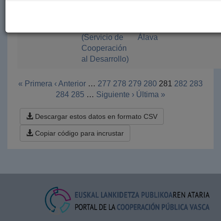
Acciones de
Ayuntamiento
Amigos y
2021
sensibilización
de Vitoria-
Amigas de la
Gasteiz
RASD de
(Servicio de
Álava
Cooperación
al Desarrollo)
« Primera
‹ Anterior
…
277
278
279
280
281
282
283
284
285
…
Siguiente ›
Última »
Descargar estos datos en formato CSV
Copiar código para incrustar