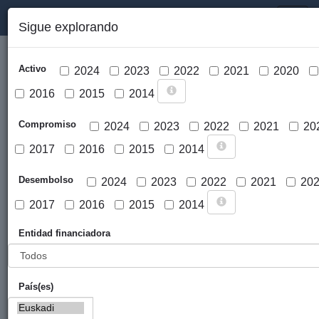
PORTAL DE LA COOPERACIÓN PÚBLICA VASCA
Toggl
Sigue explorando
naviga
Activo
2024
2023
2022
2021
2020
2016
2015
2014
Compromiso
2024
2023
2022
2021
20
2017
2016
2015
2014
Cargar mapa
Desembolso
2024
2023
2022
2021
20
2017
2016
2015
2014
Entidad financiadora
País(es)